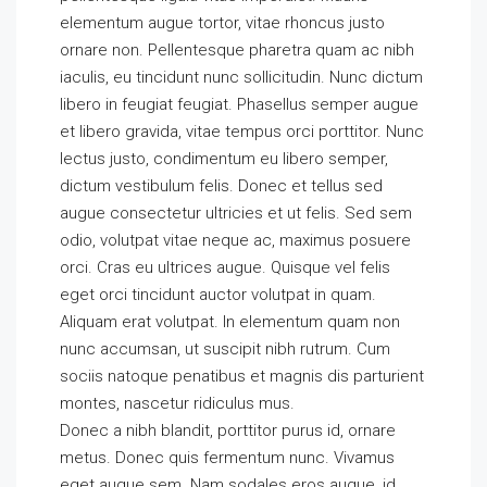
elementum augue tortor, vitae rhoncus justo
ornare non. Pellentesque pharetra quam ac nibh
iaculis, eu tincidunt nunc sollicitudin. Nunc dictum
libero in feugiat feugiat. Phasellus semper augue
et libero gravida, vitae tempus orci porttitor. Nunc
lectus justo, condimentum eu libero semper,
dictum vestibulum felis. Donec et tellus sed
augue consectetur ultricies et ut felis. Sed sem
odio, volutpat vitae neque ac, maximus posuere
orci. Cras eu ultrices augue. Quisque vel felis
eget orci tincidunt auctor volutpat in quam.
Aliquam erat volutpat. In elementum quam non
nunc accumsan, ut suscipit nibh rutrum. Cum
sociis natoque penatibus et magnis dis parturient
montes, nascetur ridiculus mus.
Donec a nibh blandit, porttitor purus id, ornare
metus. Donec quis fermentum nunc. Vivamus
eget augue sem. Nam sodales eros augue, id