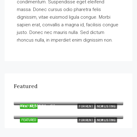
condimentum. Suspendisse eget eleifend
massa. Donec cursus odio pharetra felis
dignissim, vitae euismod ligula congue. Morbi
sapien erat, convallis a magna id, facilisis congue
justo. Donec nec mauris nulla. Sed dictum
rhoncus nulla, in imperdiet enim dignissim non.
Featured
Kes. 22,000
Kamiti Road, Zimmerman, Nairobi, 00618, Kenya
Kes. 13,500/Monthly
FEATURED
FOR RENT
NEW LISTING
Benedicta Bus Stage, Utawala Road, Nairobi, 00520, Kenya
FEATURED
FOR RENT
NEW LISTING