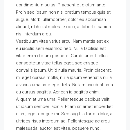
condimentum purus. Praesent et dictum ante.
Proin sed ipsum non nisl pretium tempus quis et
augue. Morbi ullamcorper, dolor eu accumsan
aliquet, nibh nisl molestie odio, at lobortis sapien
nisl interdum arcu.
Vestibulum vitae varius arcu. Nam mattis est ex,
eu iaculis sem euismod nec. Nulla facilisis est
vitae enim dictum posuere. Curabitur est tellus,
consectetur vitae tellus eget, scelerisque
convallis ipsum. Ut id nulla mauris. Proin placerat,
mi eget cursus mollis, nulla ipsum venenatis nulla,
a varius urna ante eget felis. Nullam tincidunt urna
eu cursus sagittis. Aenean id sagittis enim.
Aliquam at urna urna. Pellentesque dapibus velit
ut ipsum semper lacinia. Etiam sit amet imperdiet
diam, eget congue mi. Sed sagittis tortor dolor, a
ultrices risus interdum ac. Pellentesque ac arcu
malesuada, auctor est vitae, posuere nunc.