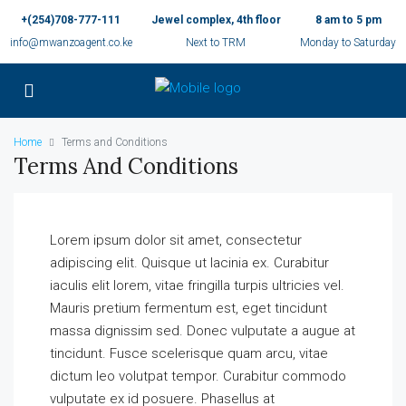
+(254)708-777-111
Jewel complex, 4th floor
8 am to 5 pm
info@mwanzoagent.co.ke
Next to TRM
Monday to Saturday
Home
Terms and Conditions
Terms And Conditions
Lorem ipsum dolor sit amet, consectetur
adipiscing elit. Quisque ut lacinia ex. Curabitur
iaculis elit lorem, vitae fringilla turpis ultricies vel.
Mauris pretium fermentum est, eget tincidunt
massa dignissim sed. Donec vulputate a augue at
tincidunt. Fusce scelerisque quam arcu, vitae
dictum leo volutpat tempor. Curabitur commodo
vulputate ex id posuere. Phasellus at