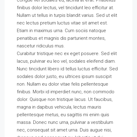
congue vel sodales eu, lacinia at erat. Phasellus
finibus dolor lectus, vel tincidunt leo efficitur at.
Nullam ut tellus in turpis blandit varius. Sed ut elit
nec lectus pretium luctus vitae sit amet est.
Etiam in maximus urna. Cum sociis natoque
penatibus et magnis dis parturient montes,
nascetur ridiculus mus.
Curabitur tristique nec ex eget posuere. Sed elit
lacus, pulvinar eu leo vel, sodales eleifend diam.
Nunc tincidunt libero id tellus luctus efficitur. Sed
sodales dolor justo, eu ultrices ipsum suscipit
non. Nullam eu dolor vitae felis pellentesque
finibus. Morbi id imperdiet nunc, non commodo
dolor. Quisque non tristique lacus. Ut faucibus,
magna in dapibus vehicula, lectus mauris
pellentesque metus, eu sagittis mi enim quis
massa. Donec nunc urna, pulvinar a vestibulum
nec, consequat sit amet urna. Duis augue nisi,